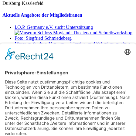
Duisburg-Kasslerfeld
Aktuelle Angebote der Mitgliedsfrauen
I.O.P. Germany e.V. sucht Unterstützung
Museum Schloss Moyland – Theater- und Schreibworkshop
Sa., 29.8.2026 11-17 Uhr
Netzwerkerinnen
Login für Mitglieder
Noch kein Mitglied im unternehmerinnen forum niederrhein?
Hier
gibt es weitere Informationen.
Für Mitgliedsfrauen: zum Erstellen eigener Angebote und zum
Bearbeiten des Unternehmensprofils bitte einloggen!
Social Media
Folge dem unternehmerinnen forum niederrhein auch auf Facebook,
Instagram oder LinkedIn.