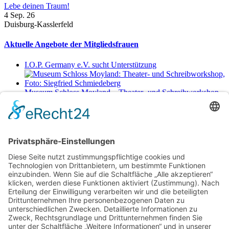
Lebe deinen Traum!
4 Sep. 26
Duisburg-Kasslerfeld
Aktuelle Angebote der Mitgliedsfrauen
I.O.P. Germany e.V. sucht Unterstützung
Museum Schloss Moyland – Theater- und Schreibworkshop
Sa., 29.8.2026 11-17 Uhr
Netzwerkerinnen
Login für Mitglieder
Noch kein Mitglied im unternehmerinnen forum niederrhein?
Hier
gibt es weitere Informationen.
Für Mitgliedsfrauen: zum Erstellen eigener Angebote und zum
Bearbeiten des Unternehmensprofils bitte einloggen!
Social Media