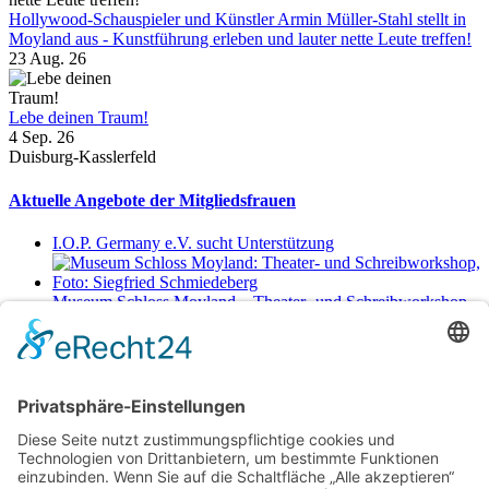
Hollywood-Schauspieler und Künstler Armin Müller-Stahl stellt in
Moyland aus - Kunstführung erleben und lauter nette Leute treffen!
23 Aug. 26
Lebe deinen Traum!
4 Sep. 26
Duisburg-Kasslerfeld
Aktuelle Angebote der Mitgliedsfrauen
I.O.P. Germany e.V. sucht Unterstützung
Museum Schloss Moyland – Theater- und Schreibworkshop
Sa., 29.8.2026 11-17 Uhr
Netzwerkerinnen
Login für Mitglieder
Noch kein Mitglied im unternehmerinnen forum niederrhein?
Hier
gibt es weitere Informationen.