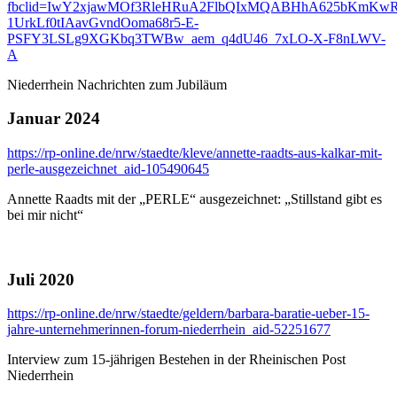
fbclid=IwY2xjawMOf3RleHRuA2FlbQIxMQABHhA625bKmKwR
1UrkLf0tIAavGvndOoma68r5-E-
PSFY3LSLg9XGKbq3TWBw_aem_q4dU46_7xLO-X-F8nLWV-
A
Niederrhein Nachrichten zum Jubiläum
Januar 2024
https://rp-online.de/nrw/staedte/kleve/annette-raadts-aus-kalkar-mit-
perle-ausgezeichnet_aid-105490645
Annette Raadts mit der „PERLE“ ausgezeichnet: „Stillstand gibt es
bei mir nicht“
Juli 2020
https://rp-online.de/nrw/staedte/geldern/barbara-baratie-ueber-15-
jahre-unternehmerinnen-forum-niederrhein_aid-52251677
Interview zum 15-jährigen Bestehen in der Rheinischen Post
Niederrhein