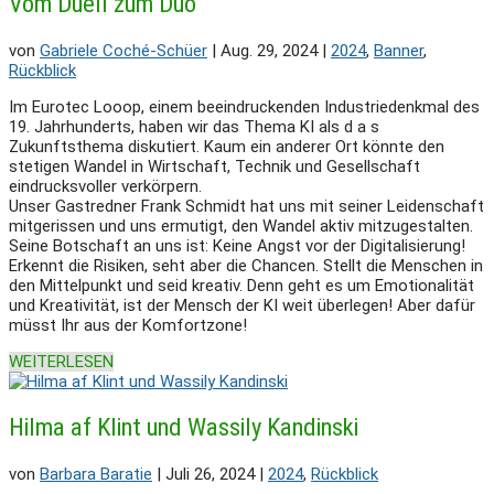
Vom Duell zum Duo
von
Gabriele Coché-Schüer
|
Aug. 29, 2024
|
2024
,
Banner
,
Rückblick
Im Eurotec Looop, einem beeindruckenden Industriedenkmal des
19. Jahrhunderts, haben wir das Thema KI als d a s
Zukunftsthema diskutiert. Kaum ein anderer Ort könnte den
stetigen Wandel in Wirtschaft, Technik und Gesellschaft
eindrucksvoller verkörpern.
Unser Gastredner Frank Schmidt hat uns mit seiner Leidenschaft
mitgerissen und uns ermutigt, den Wandel aktiv mitzugestalten.
Seine Botschaft an uns ist: Keine Angst vor der Digitalisierung!
Erkennt die Risiken, seht aber die Chancen. Stellt die Menschen in
den Mittelpunkt und seid kreativ. Denn geht es um Emotionalität
und Kreativität, ist der Mensch der KI weit überlegen! Aber dafür
müsst Ihr aus der Komfortzone!
WEITERLESEN
Hilma af Klint und Wassily Kandinski
von
Barbara Baratie
|
Juli 26, 2024
|
2024
,
Rückblick