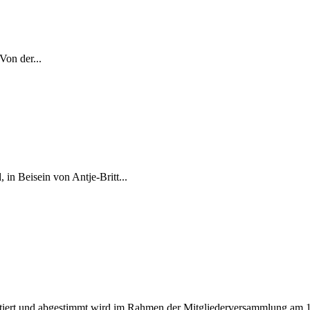
Von der...
in Beisein von Antje-Britt...
entiert und abgestimmt wird im Rahmen der Mitgliederversammlung am 