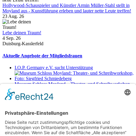
Hollywood-Schauspieler und Künstler Armin Müller-Stahl stellt in
Moyland aus - Kunstführung erleben und lauter nette Leute treffen!
23 Aug. 26
Lebe deinen Traum!
4 Sep. 26
Duisburg-Kasslerfeld
Aktuelle Angebote der Mitgliedsfrauen
I.O.P. Germany e.V. sucht Unterstützung
Museum Schloss Moyland – Theater- und Schreibworkshop
Sa., 29.8.2026 11-17 Uhr
Netzwerkerinnen
Login für Mitglieder
Noch kein Mitglied im unternehmerinnen forum niederrhein?
Hier
gibt es weitere Informationen.