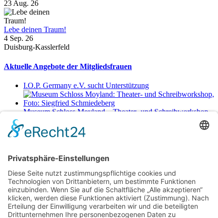
23 Aug. 26
Lebe deinen Traum!
4 Sep. 26
Duisburg-Kasslerfeld
Aktuelle Angebote der Mitgliedsfrauen
I.O.P. Germany e.V. sucht Unterstützung
Museum Schloss Moyland – Theater- und Schreibworkshop
Sa., 29.8.2026 11-17 Uhr
Netzwerkerinnen
Login für Mitglieder
Noch kein Mitglied im unternehmerinnen forum niederrhein?
Hier
gibt es weitere Informationen.
Für Mitgliedsfrauen: zum Erstellen eigener Angebote und zum
Bearbeiten des Unternehmensprofils bitte einloggen!