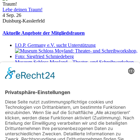
Lebe deinen Traum!
4 Sep. 26
Duisburg-Kasslerfeld
Aktuelle Angebote der Mitgliedsfrauen
I.O.P. Germany e.V. sucht Unterstützung
Museum Schloss Moyland – Theater- und Schreibworkshop
Sa., 29.8.2026 11-17 Uhr
Netzwerkerinnen
Login für Mitglieder
Noch kein Mitglied im unternehmerinnen forum niederrhein?
Hier
gibt es weitere Informationen.
Für Mitgliedsfrauen: zum Erstellen eigener Angebote und zum
Bearbeiten des Unternehmensprofils bitte einloggen!
Social Media