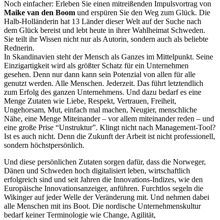
Noch einfacher: Erleben Sie einen mitreißenden Impulsvortrag von
Maike van den Boom
und erspüren Sie den Weg zum Glück. Die
Halb-Holländerin hat 13 Länder dieser Welt auf der Suche nach
dem Glück bereist und lebt heute in ihrer Wahlheimat Schweden.
Sie teilt ihr Wissen nicht nur als Autorin, sondern auch als beliebte
Rednerin.
In Skandinavien steht der Mensch als Ganzes im Mittelpunkt. Seine
Einzigartigkeit wird als größter Schatz für ein Unternehmen
gesehen. Denn nur dann kann sein Potenzial von allen für alle
genutzt werden. Alle Menschen. Jederzeit. Das führt letztendlich
zum Erfolg des ganzen Unternehmens. Und dazu bedarf es eine
Menge Zutaten wie Liebe, Respekt, Vertrauen, Freiheit,
Ungehorsam, Mut, einfach mal machen, Neugier, menschliche
Nähe, eine Menge Miteinander – vor allem miteinander reden – und
eine große Prise “Unstruktur”. Klingt nicht nach Management-Tool?
Ist es auch nicht. Denn die Zukunft der Arbeit ist nicht professionell,
sondern höchstpersönlich.
Und diese persönlichen Zutaten sorgen dafür, dass die Norweger,
Dänen und Schweden hoch digitalisiert leben, wirtschaftlich
erfolgreich sind und seit Jahren die Innovations-Indizes, wie den
Europäische Innovationsanzeiger, anführen. Furchtlos segeln die
Wikinger auf jeder Welle der Veränderung mit. Und nehmen dabei
alle Menschen mit ins Boot. Die nordische Unternehmenskultur
bedarf keiner Terminologie wie Change, Agilität,