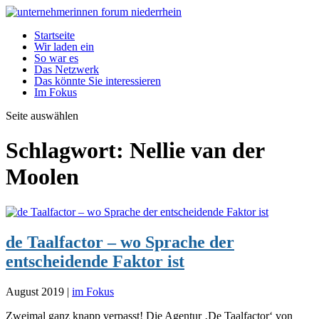
Startseite
Wir laden ein
So war es
Das Netzwerk
Das könnte Sie interessieren
Im Fokus
Seite auswählen
Schlagwort:
Nellie van der
Moolen
de Taalfactor – wo Sprache der
entscheidende Faktor ist
August 2019
|
im Fokus
Zweimal ganz knapp verpasst! Die Agentur ‚De Taalfactor‘ von