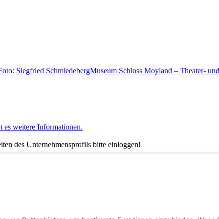
Museum Schloss Moyland – Theater- und
t es weitere Informationen.
ten des Unternehmensprofils bitte einloggen!
nstagram oder LinkedIn.