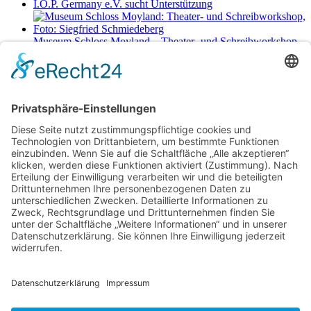
I.O.P. Germany e.V. sucht Unterstützung
Museum Schloss Moyland – Theater- und Schreibworkshop
Sa., 29.8.2026 11-17 Uhr
Netzwerkerinnen
Login für Mitglieder
Noch kein Mitglied im unternehmerinnen forum niederrhein?
Hier
gibt es weitere Informationen.
Für Mitgliedsfrauen: zum Erstellen eigener Angebote und zum
Bearbeiten des Unternehmensprofils bitte einloggen!
Social Media
Folge dem unternehmerinnen forum niederrhein auch auf Facebook,
Instagram oder LinkedIn.