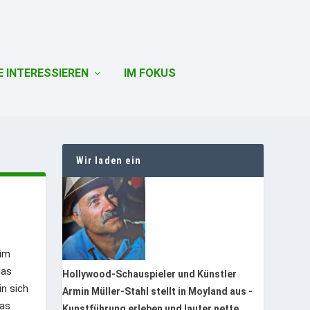
E INTERESSIEREN
IM FOKUS
Wir laden ein
 im
das
Hollywood-Schauspieler und Künstler
in sich
Armin Müller-Stahl stellt in Moyland aus -
das
Kunstführung erleben und lauter nette