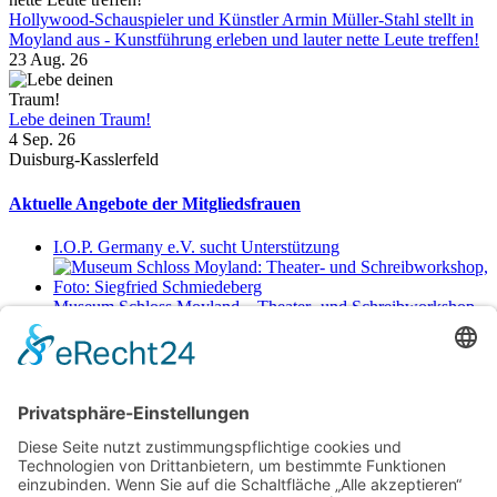
Hollywood-Schauspieler und Künstler Armin Müller-Stahl stellt in
Moyland aus - Kunstführung erleben und lauter nette Leute treffen!
23 Aug. 26
Lebe deinen Traum!
4 Sep. 26
Duisburg-Kasslerfeld
Aktuelle Angebote der Mitgliedsfrauen
I.O.P. Germany e.V. sucht Unterstützung
Museum Schloss Moyland – Theater- und Schreibworkshop
Sa., 29.8.2026 11-17 Uhr
Netzwerkerinnen
Login für Mitglieder
Noch kein Mitglied im unternehmerinnen forum niederrhein?
Hier
gibt es weitere Informationen.