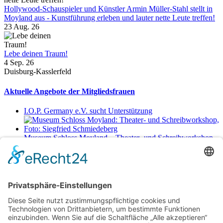
Hollywood-Schauspieler und Künstler Armin Müller-Stahl stellt in
Moyland aus - Kunstführung erleben und lauter nette Leute treffen!
23 Aug. 26
Lebe deinen Traum!
4 Sep. 26
Duisburg-Kasslerfeld
Aktuelle Angebote der Mitgliedsfrauen
I.O.P. Germany e.V. sucht Unterstützung
Museum Schloss Moyland – Theater- und Schreibworkshop
Sa., 29.8.2026 11-17 Uhr
Netzwerkerinnen
Login für Mitglieder
Noch kein Mitglied im unternehmerinnen forum niederrhein?
Hier
gibt es weitere Informationen.