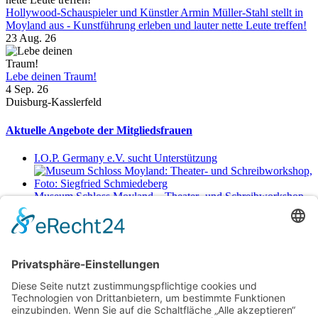
Hollywood-Schauspieler und Künstler Armin Müller-Stahl stellt in
Moyland aus - Kunstführung erleben und lauter nette Leute treffen!
23 Aug. 26
Lebe deinen Traum!
4 Sep. 26
Duisburg-Kasslerfeld
Aktuelle Angebote der Mitgliedsfrauen
I.O.P. Germany e.V. sucht Unterstützung
Museum Schloss Moyland – Theater- und Schreibworkshop
Sa., 29.8.2026 11-17 Uhr
Netzwerkerinnen
Login für Mitglieder
Noch kein Mitglied im unternehmerinnen forum niederrhein?
Hier
gibt es weitere Informationen.