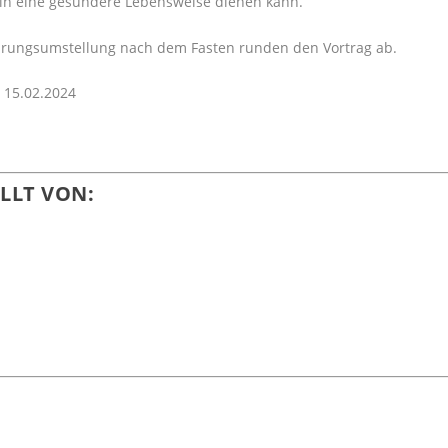
 in eine gesündere Lebensweise dienen kann.
nährungsumstellung nach dem Fasten runden den Vortrag ab.
LLT VON: