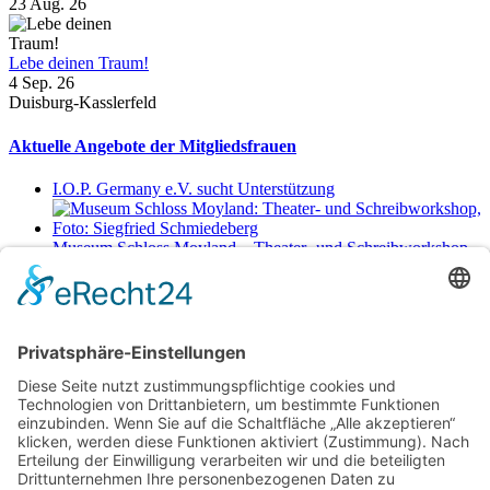
23 Aug. 26
Lebe deinen Traum!
4 Sep. 26
Duisburg-Kasslerfeld
Aktuelle Angebote der Mitgliedsfrauen
I.O.P. Germany e.V. sucht Unterstützung
Museum Schloss Moyland – Theater- und Schreibworkshop
Sa., 29.8.2026 11-17 Uhr
Netzwerkerinnen
Login für Mitglieder
Noch kein Mitglied im unternehmerinnen forum niederrhein?
Hier
gibt es weitere Informationen.
Für Mitgliedsfrauen: zum Erstellen eigener Angebote und zum
Bearbeiten des Unternehmensprofils bitte einloggen!