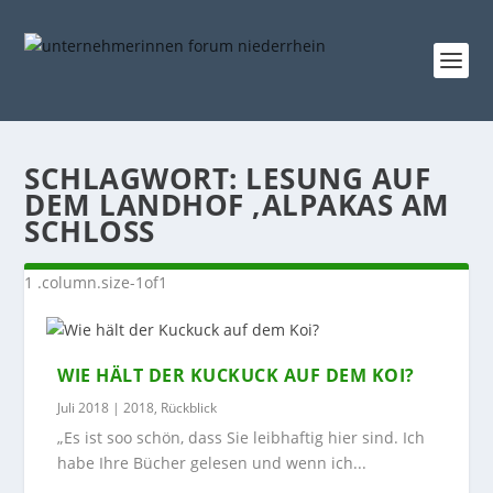
SCHLAGWORT:
LESUNG AUF
DEM LANDHOF ‚ALPAKAS AM
SCHLOSS
WIE HÄLT DER KUCKUCK AUF DEM KOI?
Juli 2018
|
2018
,
Rückblick
„Es ist soo schön, dass Sie leibhaftig hier sind. Ich
habe Ihre Bücher gelesen und wenn ich...