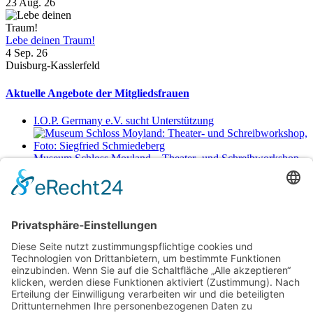
23 Aug. 26
Lebe deinen Traum!
4 Sep. 26
Duisburg-Kasslerfeld
Aktuelle Angebote der Mitgliedsfrauen
I.O.P. Germany e.V. sucht Unterstützung
Museum Schloss Moyland – Theater- und Schreibworkshop
Sa., 29.8.2026 11-17 Uhr
Netzwerkerinnen
Login für Mitglieder
Noch kein Mitglied im unternehmerinnen forum niederrhein?
Hier
gibt es weitere Informationen.
Für Mitgliedsfrauen: zum Erstellen eigener Angebote und zum
Bearbeiten des Unternehmensprofils bitte einloggen!