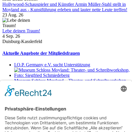
Hollywood-Schauspieler und Künstler Armin Müller-Stahl stellt in
Moyland aus - Kunstführung erleben und lauter nette Leute treffen!
23 Aug. 26
Lebe deinen Traum!
4 Sep. 26
Duisburg-Kasslerfeld
Aktuelle Angebote der Mitgliedsfrauen
I.O.P. Germany e.V. sucht Unterstützung
Museum Schloss Moyland – Theater- und Schreibworkshop
Sa., 29.8.2026 11-17 Uhr
Netzwerkerinnen
Login für Mitglieder
Noch kein Mitglied im unternehmerinnen forum niederrhein?
Hier
gibt es weitere Informationen.