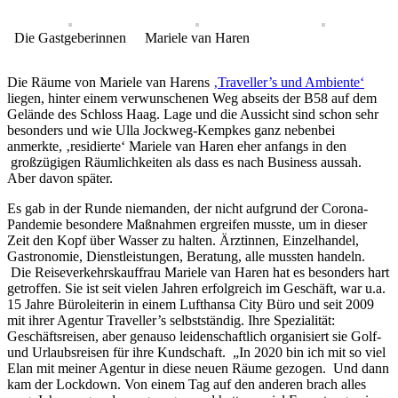
Die Gastgeberinnen
Mariele van Haren
Die Räume von Mariele van Harens
‚Traveller’s und Ambiente‘
liegen, hinter einem verwunschenen Weg abseits der B58 auf dem
Gelände des Schloss Haag. Lage und die Aussicht sind schon sehr
besonders und wie Ulla Jockweg-Kempkes ganz nebenbei
anmerkte, ‚residierte‘ Mariele van Haren eher anfangs in den
großzügigen Räumlichkeiten als dass es nach Business aussah.
Aber davon später.
Es gab in der Runde niemanden, der nicht aufgrund der Corona-
Pandemie besondere Maßnahmen ergreifen musste, um in dieser
Zeit den Kopf über Wasser zu halten. Ärztinnen, Einzelhandel,
Gastronomie, Dienstleistungen, Beratung, alle mussten handeln.
Die Reiseverkehrskauffrau Mariele van Haren hat es besonders hart
getroffen. Sie ist seit vielen Jahren erfolgreich im Geschäft, war u.a.
15 Jahre Büroleiterin in einem Lufthansa City Büro und seit 2009
mit ihrer Agentur Traveller’s selbstständig. Ihre Spezialität:
Geschäftsreisen, aber genauso leidenschaftlich organisiert sie Golf-
und Urlaubsreisen für ihre Kundschaft. „In 2020 bin ich mit so viel
Elan mit meiner Agentur in diese neuen Räume gezogen. Und dann
kam der Lockdown. Von einem Tag auf den anderen brach alles