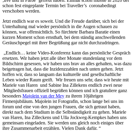
‚live und in Farbe‘ gefreut haben. Einmal schon musste in 2020 der
schon fest eingeplante Termin bei Traveller’s coronabedingt
verschoben werden.
Jetzt endlich war es soweit. Und die Freude darüber, sich bei der
Unterhaltung mal wieder persönlich in die Augen schauen zu
können, war offensichtlich. So fürchtete Barbara Baratie einen
kurzen Moment schon ernsthaft, bei dem ständig anschwellenden
Geräuschpegel mit ihrer Begrüßung gar nicht durchzudringen.
„Endlich… keine Video-Konferenz kann das persönliche Gespräch
ersetzen. Wir haben jetzt alle über Monate stundenlang vor dem
Bildschirm gesessen, wir haben uns brav an alles gehalten, was dazu
beigetragen hat, dass die Inzidenzzahlen nach unten gehen. Jetzt
hoffen wir, dass so langsam das kulturelle und gesellschaftliche
Leben wieder Raum greift. Wir freuen uns sehr, dass wir heute mit
Mariele van Haren und Sabine Ina Zillekens endlich zwei neue
Mitgliedsfrauen offiziell begrüßen können und ich gratuliere
ganz
besonders
Majolein van der Mey
zu ihrem 10jährigen
Firmenjubiläum. Majolein ist Fotografin, schon lange bei uns im
forum und eine von den jungen Frauen, die sich getraut haben,
direkt nach dem Studium in die Selbständigkeit zu gehen. Mariele
van Haren, Ina Zilleckens und Ulla Jockweg-Kempkes haben uns
gemeinsam eingeladen. Sie werden uns gleich noch einiges über
ihre Zusammenarbeit erzählen. Vielen Dank dafür. “