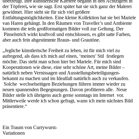
überzeugt. Ihre künstlerische Karriere begann in den Achtzigern in
der Töpferei
,
wie sie sagt. Erst später hat sie sich ganz der Malerei
gewidmet. Hier sieht sie für sich viel größere
Entfaltungsmöglichkeiten. Eine kleine Kollektion hat sie bei Mariele
van Haren gehängt. In den Räumen von Traveller’s und Ambiente
kommen die teils großformatigen Bilder voll zur Geltung. Der
Pinselstrich wirkt kraftvoll und entschlossen, es gibt satte Farben,
aber auch fein abgestimmte Braun- und Grautöne.
„Jegliche künstlerische Freiheit zu leben, ist für mich viel zu
aufregend, als dass ich mich auf einen, ‘meinen’ Stil festlegen
möchte. Das sieht man schon hier bei Mariele. Für mich sind
Kooperationen wie diese, eine sehr schöne Art, meine Bilder –
natürlich neben Vernissagen und Ausstellungsbeteiligungen-
bekannt zu machen und im Idealfall natürlich auch zu verkaufen.
Solche wechselseitigen Beziehungen führen immer wieder zu
neuen spannenden Begegnungen. Davon profitieren alle. Neue
Bilder stelle ich übrigens auch gerne sonntags im Internet vor.
Mittlerweile werde ich schon gefragt, wann ich mein nächstes Bild
präsentiere.“
Ein Traum von Currywurst-
Variationen