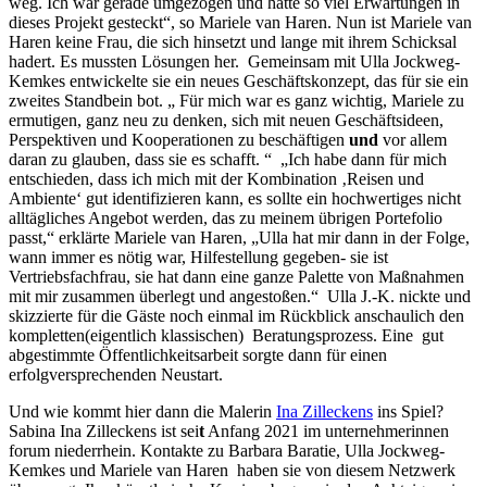
weg. Ich war gerade umgezogen und hatte so viel Erwartungen in
dieses Projekt gesteckt“, so Mariele van Haren. Nun ist Mariele van
Haren keine Frau, die sich hinsetzt und lange mit ihrem Schicksal
hadert. Es mussten Lösungen her. Gemeinsam mit Ulla Jockweg-
Kemkes entwickelte sie ein neues Geschäftskonzept, das für sie ein
zweites Standbein bot. „ Für mich war es ganz wichtig, Mariele zu
ermutigen, ganz neu zu denken, sich mit neuen Geschäftsideen,
Perspektiven und Kooperationen zu beschäftigen
und
vor allem
daran zu glauben, dass sie es schafft. “ „Ich habe dann für mich
entschieden, dass ich mich mit der Kombination ‚Reisen und
Ambiente‘ gut identifizieren kann, es sollte ein hochwertiges nicht
alltägliches Angebot werden, das zu meinem übrigen Portefolio
passt,“ erklärte Mariele van Haren, „Ulla hat mir dann in der Folge,
wann im
mer es nötig war, Hilfestellung gegeben- sie ist
Vertriebsfachfrau, sie hat dann eine ganze Palette von Maßnahmen
mit mir zusammen überlegt und angestoßen.“ Ulla J.-K. nickte und
skizzierte für die Gäste noch einmal im Rückblick anschaulich den
kompletten(eigentlich klassischen) Beratungsprozess. Eine gut
abgestimmte Öffentlichkeitsarbeit sorgte dann für einen
erfolgversprechenden Neustart.
Und wie kommt hier dann die Malerin
Ina Zilleckens
ins Spiel?
Sabina Ina Zilleckens ist sei
t
Anfang 2021 im unternehmerinnen
forum niederrhein. Kontakte zu Barbara Baratie, Ulla Jockweg-
Kemkes und Mariele van Haren haben sie von diesem Netzwerk