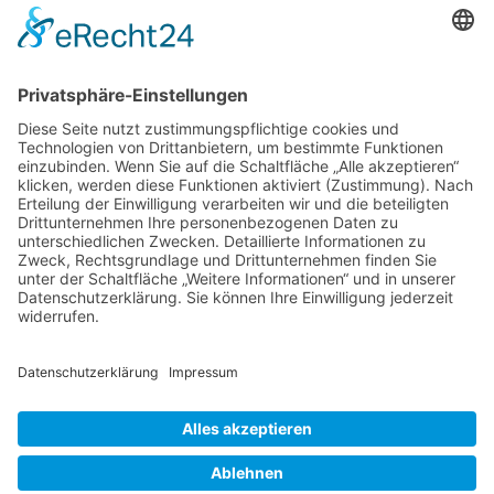
Sa., 29.8.2026 11-17 Uhr
Netzwerkerinnen
Login für Mitglieder
Noch kein Mitglied im unternehmerinnen forum niederrhein?
Hier
gibt es weitere Informationen.
Für Mitgliedsfrauen: zum Erstellen eigener Angebote und zum
Bearbeiten des Unternehmensprofils bitte einloggen!
Social Media
Folge dem unternehmerinnen forum niederrhein auch auf Facebook,
Instagram oder LinkedIn.
Powered by
CommuniBIT
Cookie-Einstellungen